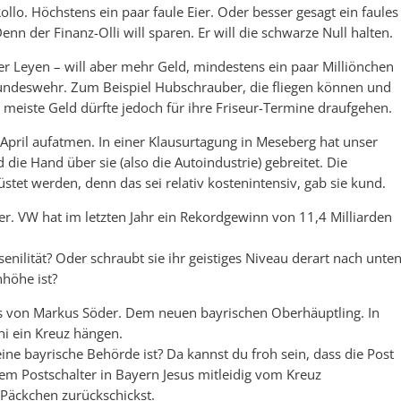
llo. Höchstens ein paar faule Eier. Oder besser gesagt ein faules
enn der Finanz-Olli will sparen. Er will die schwarze Null halten.
der Leyen – will aber mehr Geld, mindestens ein paar Milliönchen
undeswehr. Zum Beispiel Hubschrauber, die fliegen können und
eiste Geld dürfte jedoch für ihre Friseur-Termine draufgehen.
April aufatmen. In einer Klausurtagung in Meseberg hat unser
 die Hand über sie (also die Autoindustrie) gebreitet. Die
et werden, denn das sei relativ kostenintensiv, gab sie kund.
er. VW hat im letzten Jahr ein Rekordgewinn von 11,4 Milliarden
ssenilität? Oder schraubt sie ihr geistiges Niveau derart nach unten
höhe ist?
s von Markus Söder. Dem neuen bayrischen Oberhäuptling. In
i ein Kreuz hängen.
ne bayrische Behörde ist? Da kannst du froh sein, dass die Post
dem Postschalter in Bayern Jesus mitleidig vom Kreuz
Päckchen zurückschickst.