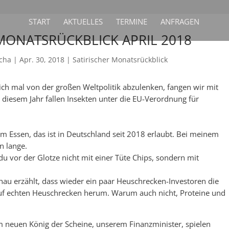
START
AKTUELLES
TERMINE
ANFRAGEN
 MONATSRÜCKBLICK APRIL 2018
cha
|
Apr. 30, 2018
|
Satirischer Monatsrückblick
eich mal von der großen Weltpolitik abzulenken, fangen wir mit
 diesem Jahr fallen Insekten unter die EU-Verordnung für
n im Essen, das ist in Deutschland seit 2018 erlaubt. Bei meinem
n lange.
du vor der Glotze nicht mit einer Tüte Chips, sondern mit
.
hau erzählt, dass wieder ein paar Heuschrecken-Investoren die
auf echten Heuschrecken herum. Warum auch nicht, Proteine und
m neuen König der Scheine, unserem Finanzminister, spielen