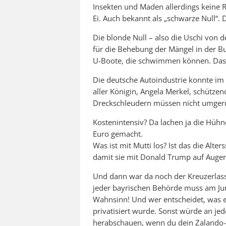
Insekten und Maden allerdings keine Ro
Ei. Auch bekannt als „schwarze Null“. D
Die blonde Null – also die Uschi von 
für die Behebung der Mängel in der B
U-Boote, die schwimmen können. Das m
Die deutsche Autoindustrie konnte im 
aller Königin, Angela Merkel, schützend
Dreckschleudern müssen nicht umgerüst
Kostenintensiv? Da lachen ja die Hühn
Euro gemacht.
Was ist mit Mutti los? Ist das die Alter
damit sie mit Donald Trump auf Augen
Und dann war da noch der Kreuzerlas
jeder bayrischen Behörde muss am Jun
Wahnsinn! Und wer entscheidet, was ei
privatisiert wurde. Sonst würde an je
herabschauen, wenn du dein Zalando-