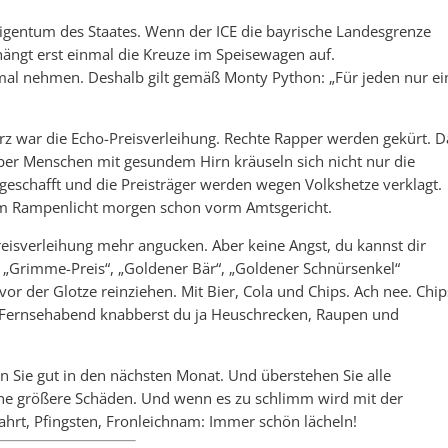
Eigentum des Staates. Wenn der ICE die bayrische Landesgrenze
ängt erst einmal die Kreuze im Speisewagen auf.
al nehmen. Deshalb gilt gemäß Monty Python: „Für jeden nur ei
erz war die Echo-Preisverleihung. Rechte Rapper werden gekürt. D
aber Menschen mit gesundem Hirn kräuseln sich nicht nur die
bgeschafft und die Preisträger werden wegen Volkshetze verklagt.
 im Rampenlicht morgen schon vorm Amtsgericht.
reisverleihung mehr angucken. Aber keine Angst, du kannst dir
 „Grimme-Preis“, „Goldener Bär“, „Goldener Schnürsenkel“
or der Glotze reinziehen. Mit Bier, Cola und Chips. Ach nee. Chip
n Fernsehabend knabberst du ja Heuschrecken, Raupen und
n Sie gut in den nächsten Monat. Und überstehen Sie alle
ohne größere Schäden. Und wenn es zu schlimm wird mit der
hrt, Pfingsten, Fronleichnam: Immer schön lächeln!