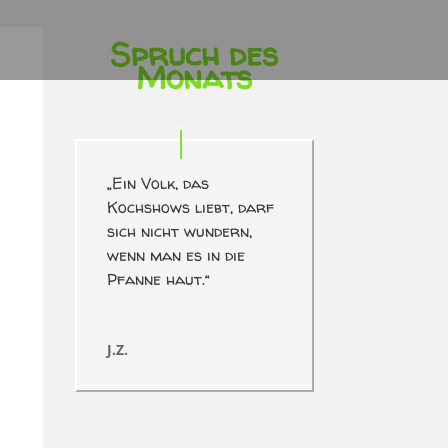
Spruch des
Monats
„Ein Volk, das
Kochshows liebt, darf
sich nicht wundern,
wenn man es in die
Pfanne haut.“
J.Z.