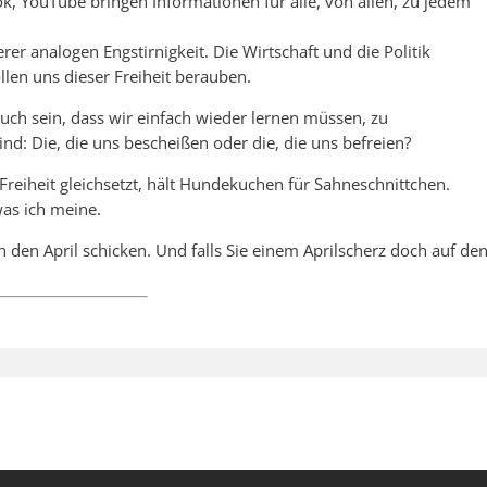
, YouTube bringen Informationen für alle, von allen, zu jedem
rer analogen Engstirnigkeit. Die Wirtschaft und die Politik
len uns dieser Freiheit berauben.
auch sein, dass wir einfach wieder lernen müssen, zu
nd: Die, die uns bescheißen oder die, die uns befreien?
reiheit gleichsetzt, hält Hundekuchen für Sahneschnittchen.
was ich meine.
in den April schicken. Und falls Sie einem Aprilscherz doch auf de