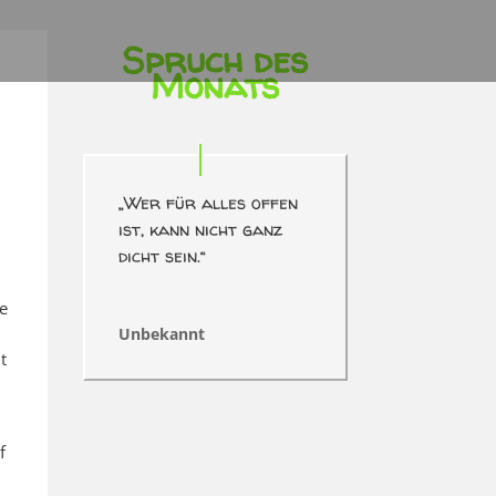
Spruch des
Monats
„Wer für alles offen
ist, kann nicht ganz
dicht sein.“
ne
Unbekannt
t
f