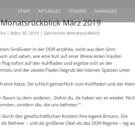
START
AKTUELLES
TERMINE
ANFRAGEN
r Monatsrückblick März 2019
cha
|
März 30, 2019
|
Satirischer Monatsrückblick
mein Großvater in der DDR erzählte, nicht aus dem Sinn:
aum und sahen, wie eine Kuh auf einer Wiese einen Haufen
 flog sofort auf den Kuhfladen und ergötze sich an der
bermals und der zweite Fladen begrub den kleinen Spatzen unter
 eine Katze. Sie schlich gemächlich zum Kuhfladen und der klei
em Baum zu dem anderen: ‚Siehst du, da haben wir es wieder: Nich
mmsten, sondern die, die uns befreien.’“
 durch den gesellschaftlichen Kontext ihre eigene Brisanz. Die
als Befreier – und als größeres Übel als das DDR-Regime – lag au