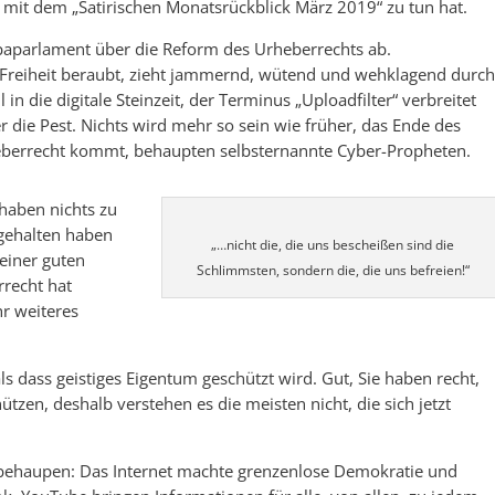
les mit dem „Satirischen Monatsrückblick März 2019“ zu tun hat.
aparlament über die Reform des Urheberrechts ab.
r Freiheit beraubt, zieht jammernd, wütend und wehklagend durc
 in die digitale Steinzeit, der Terminus „Uploadfilter“ verbreitet
er die Pest. Nichts wird mehr so sein wie früher, das Ende des
heberrecht kommt, behaupten selbsternannte Cyber-Propheten.
 haben nichts zu
hgehalten haben
„…nicht die, die uns bescheißen sind die
einer guten
Schlimmsten, sondern die, die uns befreien!“
recht hat
hr weiteres
ls dass geistiges Eigentum geschützt wird. Gut, Sie haben recht,
hützen, deshalb verstehen es die meisten nicht, die sich jetzt
behaupen: Das Internet machte grenzenlose Demokratie und