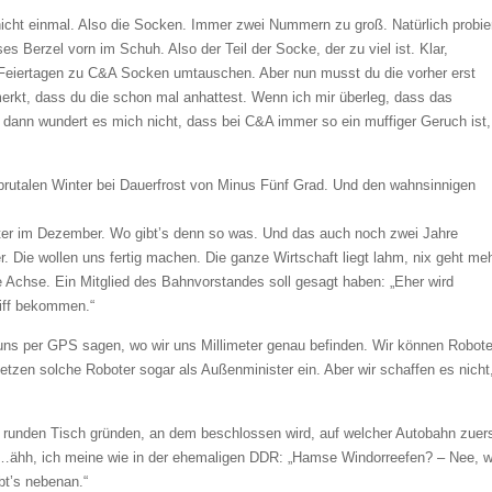
nicht einmal. Also die Socken. Immer zwei Nummern zu groß. Natürlich probie
ses Berzel vorn im Schuh. Also der Teil der Socke, der zu viel ist. Klar,
n Feiertagen zu C&A Socken umtauschen. Aber nun musst du die vorher erst
rkt, dass du die schon mal anhattest. Wenn ich mir überleg, dass das
ann wundert es mich nicht, dass bei C&A immer so ein muffiger Geruch ist,
brutalen Winter bei Dauerfrost von Minus Fünf Grad. Und den wahnsinnigen
inter im Dezember. Wo gibt’s denn so was. Und das auch noch zwei Jahre
r. Die wollen uns fertig machen. Die ganze Wirtschaft liegt lahm, nix geht meh
ge Achse. Ein Mitglied des Bahnvorstandes soll gesagt haben: „Eher wird
riff bekommen.“
ie uns per GPS sagen, wo wir uns Millimeter genau befinden. Wir können Robote
tzen solche Roboter sogar als Außenminister ein. Aber wir schaffen es nicht
en runden Tisch gründen, an dem beschlossen wird, auf welcher Autobahn zuer
m…ähh, ich meine wie in der ehemaligen DDR: „Hamse Windorreefen? – Nee, w
t’s nebenan.“