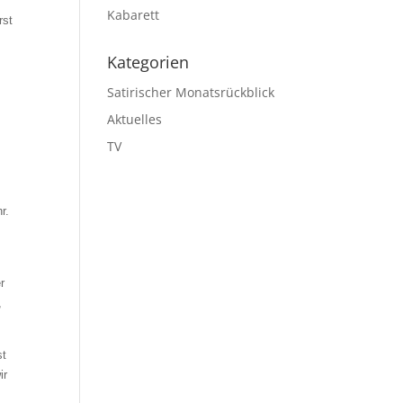
Kabarett
rst
Kategorien
Satirischer Monatsrückblick
Aktuelles
TV
r.
r
,
st
ir