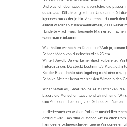
Sockenindustrie einen Absatzmarkt hat.
Und was ich überhaupt nicht verstehe, die passen 
du sie aus Höflichkeit gleich an. Und dann stört die
irgendwo muss der ja hin. Also rennst du nach de
einmal wieder so zusammenfriemeln, dass keiner me
Hunderte – ach was, Tausende Männer so machen, d
wenn man reinkommt.
Was hatten wir noch im Dezember? Ach ja, diesen 
Schneehöhen von durchschnittlich 25 cm.
Winter! Jawoll. Da war keiner drauf vorbereitet. W
hintereinander. Da steckt bestimmt Al Kaida dahinte
Bei der Bahn drehte sich tagelang nicht eine einzi
Schalke Meister bevor wir hier den Winter in den G
Wir schaffen es, Satelliten ins All zu schicken, d
bauen, die Menschen täuschend ähnlich sind. Wir se
eine Autobahn dreispurig vom Schnee zu räumen.
In Niedersachsen wollten Politiker tatsächlich ein
gestreut wird. Das sind Zustände wie im alten Ro
ham geene Schneeschieber, geene Windorreefen gib