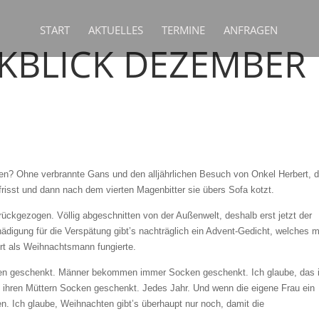
START
AKTUELLES
TERMINE
ANFRAGEN
BLICK DEZEMBER
men? Ohne verbrannte Gans und den alljährlichen Besuch von Onkel Herbert, d
isst und dann nach dem vierten Magenbitter sie übers Sofa kotzt.
rückgezogen. Völlig abgeschnitten von der Außenwelt, deshalb erst jetzt der
digung für die Verspätung gibt’s nachträglich ein Advent-Gedicht, welches m
ort als Weihnachtsmann fungierte.
en geschenkt. Männer bekommen immer Socken geschenkt. Ich glaube, das i
ihren Müttern Socken geschenkt. Jedes Jahr. Und wenn die eigene Frau ein
en. Ich glaube, Weihnachten gibt’s überhaupt nur noch, damit die