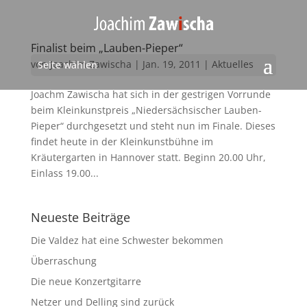
Finalist beim „Lauben-Pieper“
von
Joachim Zawischa
|
Jan. 19, 2011
|
Aktuelles
Seite wählen
Joachm Zawischa hat sich in der gestrigen Vorrunde
beim Kleinkunstpreis „Niedersächsischer Lauben-
Pieper“ durchgesetzt und steht nun im Finale. Dieses
findet heute in der Kleinkunstbühne im
Kräutergarten in Hannover statt. Beginn 20.00 Uhr,
Einlass 19.00...
Neueste Beiträge
Die Valdez hat eine Schwester bekommen
Überraschung
Die neue Konzertgitarre
Netzer und Delling sind zurück