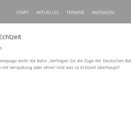
START
AKTUELLES
TERMINE
ANFRAGEN
Echtzeit
es
 Homepage wirbt die Bahn „Verfolgen Sie die Züge der Deutschen B
lich mit Verspätung oder ohne? Und was ist Echtzeit überhaupt?
.