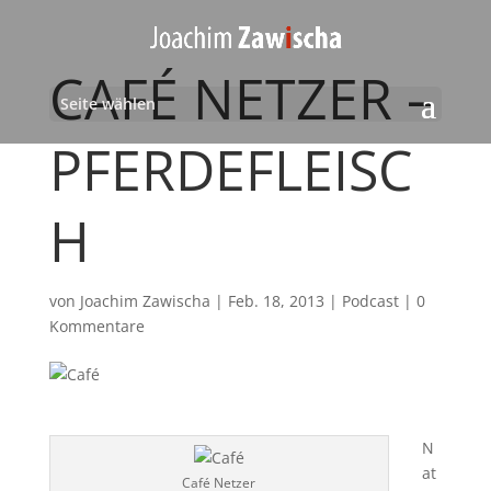
CAFÉ NETZER –
Seite wählen
PFERDEFLEISC
H
von
Joachim Zawischa
|
Feb. 18, 2013
|
Podcast
|
0
Kommentare
N
at
Café Netzer