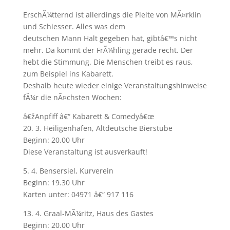
ErschÃ¼tternd ist allerdings die Pleite von MÃ¤rklin
und Schiesser. Alles was dem
deutschen Mann Halt gegeben hat, gibtâ€™s nicht
mehr. Da kommt der FrÃ¼hling gerade recht. Der
hebt die Stimmung. Die Menschen treibt es raus,
zum Beispiel ins Kabarett.
Deshalb heute wieder einige Veranstaltungshinweise
fÃ¼r die nÃ¤chsten Wochen:
â€žAnpfiff â€“ Kabarett & Comedyâ€œ
20. 3. Heiligenhafen, Altdeutsche Bierstube
Beginn: 20.00 Uhr
Diese Veranstaltung ist ausverkauft!
5. 4. Bensersiel, Kurverein
Beginn: 19.30 Uhr
Karten unter: 04971 â€“ 917 116
13. 4. Graal-MÃ¼ritz, Haus des Gastes
Beginn: 20.00 Uhr