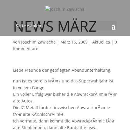
NEWS MÄRZ
Seite wählen
von
Joachim Zawischa
|
März 16, 2009
|
Aktuelles
|
0
Kommentare
Liebe Freunde der gepflegten Abendunterhaltung,
nun ist es bereits MÃ¤rz und das Superwahljahr ist
in vollem Gange.
Ein voller Erfolg war bisher die AbwrackprÃ¤mie fÃ¼r
alte Autos.
Die IG Metall fordert inzwischen AbwrackprÃ¤mie
fÃ¼r alte KÃ¼hlschrÃ¤nke.
Ich vermute, dann kommt die AbwrackprÃ¤mie fÃ¼r
alte Stehlampen, dann alte Buntstifte usw.