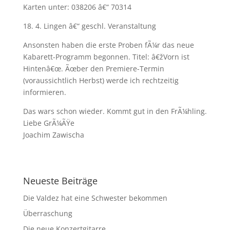
Karten unter: 038206 â€“ 70314
18. 4. Lingen â€“ geschl. Veranstaltung
Ansonsten haben die erste Proben fÃ¼r das neue
Kabarett-Programm begonnen. Titel: â€žVorn ist
Hintenâ€œ. Ãœber den Premiere-Termin
(voraussichtlich Herbst) werde ich rechtzeitig
informieren.
Das wars schon wieder. Kommt gut in den FrÃ¼hling.
Liebe GrÃ¼ÃŸe
Joachim Zawischa
Neueste Beiträge
Die Valdez hat eine Schwester bekommen
Überraschung
Die neue Konzertgitarre