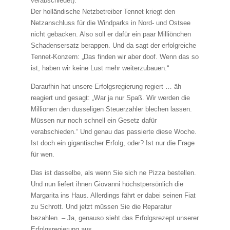
verabschiedet).
Der holländische Netzbetreiber Tennet kriegt den
Netzanschluss für die Windparks in Nord- und Ostsee
nicht gebacken. Also soll er dafür ein paar Milliönchen
Schadensersatz berappen. Und da sagt der erfolgreiche
Tennet-Konzern: „Das finden wir aber doof. Wenn das so
ist, haben wir keine Lust mehr weiterzubauen.“
Daraufhin hat unsere Erfolgsregierung regiert … äh
reagiert und gesagt: „War ja nur Spaß. Wir werden die
Millionen den dusseligen Steuerzahler blechen lassen.
Müssen nur noch schnell ein Gesetz dafür
verabschieden.“ Und genau das passierte diese Woche.
Ist doch ein gigantischer Erfolg, oder? Ist nur die Frage
für wen.
Das ist dasselbe, als wenn Sie sich ne Pizza bestellen.
Und nun liefert ihnen Giovanni höchstpersönlich die
Margarita ins Haus. Allerdings fährt er dabei seinen Fiat
zu Schrott. Und jetzt müssen Sie die Reparatur
bezahlen. – Ja, genauso sieht das Erfolgsrezept unserer
Erfolgsregierung aus.