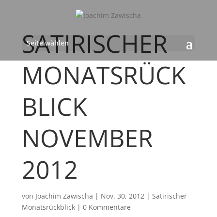
SATIRISCHER
Seite wählen
MONATSRÜCK
BLICK
NOVEMBER
2012
von
Joachim Zawischa
|
Nov. 30, 2012
|
Satirischer
Monatsrückblick
|
0 Kommentare