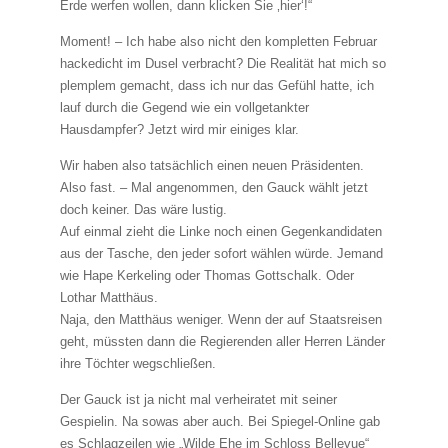
Erde werfen wollen, dann klicken Sie ‚hier‘!“
Moment! – Ich habe also nicht den kompletten Februar
hackedicht im Dusel verbracht? Die Realität hat mich so
plemplem gemacht, dass ich nur das Gefühl hatte, ich
lauf durch die Gegend wie ein vollgetankter
Hausdampfer? Jetzt wird mir einiges klar.
Wir haben also tatsächlich einen neuen Präsidenten.
Also fast. – Mal angenommen, den Gauck wählt jetzt
doch keiner. Das wäre lustig.
Auf einmal zieht die Linke noch einen Gegenkandidaten
aus der Tasche, den jeder sofort wählen würde. Jemand
wie Hape Kerkeling oder Thomas Gottschalk. Oder
Lothar Matthäus.
Naja, den Matthäus weniger. Wenn der auf Staatsreisen
geht, müssten dann die Regierenden aller Herren Länder
ihre Töchter wegschließen.
Der Gauck ist ja nicht mal verheiratet mit seiner
Gespielin. Na sowas aber auch. Bei Spiegel-Online gab
es Schlagzeilen wie „Wilde Ehe im Schloss Bellevue“