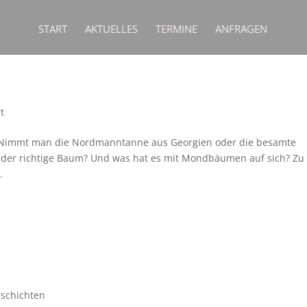
START
AKTUELLES
TERMINE
ANFRAGEN
t
r“. Nimmt man die Nordmanntanne aus Georgien oder die besamte
t der richtige Baum? Und was hat es mit Mondbäumen auf sich? Zu
.
schichten