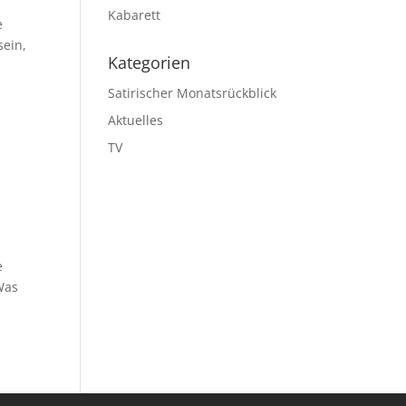
Kabarett
e
sein,
Kategorien
Satirischer Monatsrückblick
Aktuelles
TV
e
Was