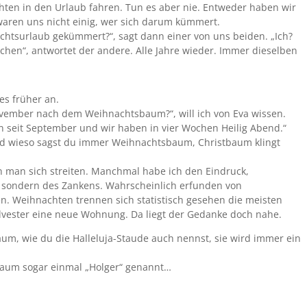
hten in den Urlaub fahren. Tun es aber nie. Entweder haben wir
aren uns nicht einig, wer sich darum kümmert.
chtsurlaub gekümmert?“, sagt dann einer von uns beiden. „Ich?
achen“, antwortet der andere. Alle Jahre wieder. Immer dieselben
 es früher an.
ovember nach dem Weihnachtsbaum?“, will ich von Eva wissen.
n seit September und wir haben in vier Wochen Heilig Abend.“
und wieso sagst du immer Weihnachtsbaum, Christbaum klingt
man sich streiten. Manchmal habe ich den Eindruck,
e, sondern des Zankens. Wahrscheinlich erfunden von
. Weihnachten trennen sich statistisch gesehen die meisten
lvester eine neue Wohnung. Da liegt der Gedanke doch nahe.
, wie du die Halleluja-Staude auch nennst, sie wird immer ein
Baum sogar einmal „Holger“ genannt…