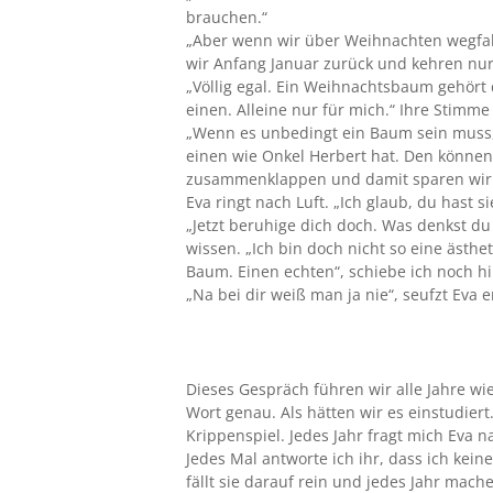
brauchen.“
„Aber wenn wir über Weihnachten wegfah
wir Anfang Januar zurück und kehren nu
„Völlig egal. Ein Weihnachtsbaum gehört d
einen. Alleine nur für mich.“ Ihre Stimme k
„Wenn es unbedingt ein Baum sein muss,
einen wie Onkel Herbert hat. Den könne
zusammenklappen und damit sparen wir u
Eva ringt nach Luft. „Ich glaub, du hast s
„Jetzt beruhige dich doch. Was denkst du e
wissen. „Ich bin doch nicht so eine ästh
Baum. Einen echten“, schiebe ich noch hi
„Na bei dir weiß man ja nie“, seufzt Eva er
Dieses Gespräch führen wir alle Jahre wie
Wort genau. Als hätten wir es einstudier
Krippenspiel. Jedes Jahr fragt mich Eva
Jedes Mal antworte ich ihr, dass ich keine
fällt sie darauf rein und jedes Jahr mac