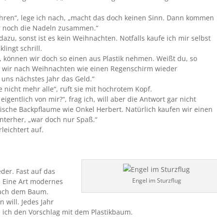
ren“, lege ich nach, „macht das doch keinen Sinn. Dann kommen
r noch die Nadeln zusammen.“
azu, sonst ist es kein Weihnachten. Notfalls kaufe ich mir selbst
lingt schrill.
 können wir doch so einen aus Plastik nehmen. Weißt du, so
n wir nach Weihnachten wie einen Regenschirm wieder
ns nächstes Jahr das Geld.“
ie nicht mehr alle“, ruft sie mit hochrotem Kopf.
igentlich von mir?“, frag ich, will aber die Antwort gar nicht
etische Backpflaume wie Onkel Herbert. Natürlich kaufen wir einen
nterher, „war doch nur Spaß.“
leichtert auf.
der. Fast auf das
Engel im Sturzflug
t. Eine Art modernes
 nach dem Baum.
n will. Jedes Jahr
he ich den Vorschlag mit dem Plastikbaum.