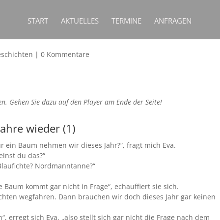
START
AKTUELLES
TERMINE
ANFRAGEN
eschichten
|
0 Kommentare
en. Gehen Sie dazu auf den Player am Ende der Seite!
Jahre wieder (1)
r ein Baum nehmen wir dieses Jahr?“, fragt mich Eva.
einst du das?“
Blaufichte? Nordmanntanne?“
 Baum kommt gar nicht in Frage“, echauffiert sie sich.
chten wegfahren. Dann brauchen wir doch dieses Jahr gar keinen
, erregt sich Eva, „also stellt sich gar nicht die Frage nach dem