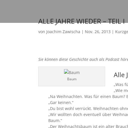
ALLE JAHRE WIEDER – TEIL I
von
Joachim Zawischa
|
Nov. 26, 2013
|
Kurzg
Sie können diese Geschichte auch als Podcast hör
Alle 
Baum
„Was fü
„Wie m
„Na Weihnachten. Was für einen Baum? 
„Gar keinen.“
„Du bist wohl verrückt. Weihnachten ohne
„Wir wollten doch eventuell über Weihna
Baum.“
„Der Weihnachtsbaum ist ein alter Brauch“