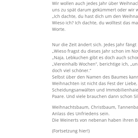
Wir wollen auch jedes Jahr über Weihnac
uns zu spät darum gekümmert oder wir w
„Ich dachte, du hast dich um den Weihna
Wieso ich? Ich dachte, du wolltest das m
Worte.
Nur die Zeit ändert sich. Jedes Jahr fängt
„Wieso fragst du dieses Jahr schon im N
„Naja, Lebkuchen gibt es doch auch scho
„Viereinhalb Wochen“, berichtige ich, „
doch viel schöner.“
Selbst über den Namen des Baumes kann 
Weihnachten ist nicht das Fest der Lieb
Scheidungsanwälten und Immobilienhaien
Paare. Und viele brauchen dann schon Si
Weihnachtsbaum, Christbaum, Tannenbaum
Anlass des Unfriedens sein.
Die Weinerts von nebenan haben ihren 
(
Fortsetzung hier!
)