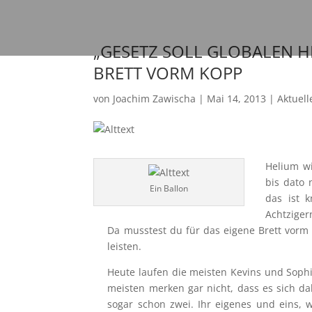
„GESETZ SOLL GLOBALEN 
BRETT VORM KOPP
von
Joachim Zawischa
|
Mai 14, 2013
|
Aktuell
Helium wi
bis dato 
Ein Ballon
das ist 
Achtziger
Da musstest du für das eigene Brett vorm 
leisten.
Heute laufen die meisten Kevins und Soph
meisten merken gar nicht, dass es sich dab
sogar schon zwei. Ihr eigenes und eins, 