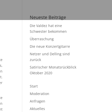
Neueste Beiträge
Die Valdez hat eine
Schwester bekommen
Überraschung
Die neue Konzertgitarre
Netzer und Delling sind
te
zurück
s,
Satirischer Monatsrückblick
en
Oktober 2020
t.
er
Start
Moderation
ie
Anfragen
en
Aktuelles
ht