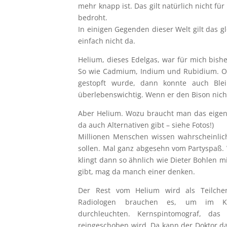
mehr knapp ist. Das gilt natürlich nicht 
bedroht.
In einigen Gegenden dieser Welt gilt das g
einfach nicht da.
Helium, dieses Edelgas, war für mich bish
So wie Cadmium, Indium und Rubidium. Ode
gestopft wurde, dann konnte auch Bl
überlebenswichtig. Wenn er den Bison nich
Aber Helium. Wozu braucht man das eigentl
da auch Alternativen gibt – siehe Fotos!)
Millionen Menschen wissen wahrscheinlich 
sollen. Mal ganz abgesehn vom Partyspaß.
klingt dann so ähnlich wie Dieter Bohlen m
gibt, mag da manch einer denken.
Der Rest vom Helium wird als Teilche
Radiologen brauchen es, um im Ke
durchleuchten. Kernspintomograf, da
reingeschoben wird. Da kann der Doktor d