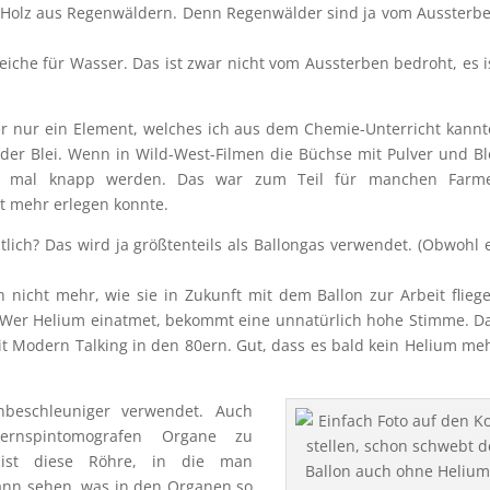
für Holz aus Regenwäldern. Denn Regenwälder sind ja vom Aussterb
leiche für Wasser. Das ist zwar nicht vom Aussterben bedroht, es i
er nur ein Element, welches ich aus dem Chemie-Unterricht kannt
r Blei. Wenn in Wild-West-Filmen die Büchse mit Pulver und Bl
ei mal knapp werden. Das war zum Teil für manchen Farm
t mehr erlegen konnte.
ich? Das wird ja größtenteils als Ballongas verwendet. (Obwohl 
nicht mehr, wie sie in Zukunft mit dem Ballon zur Arbeit flieg
 Wer Helium einatmet, bekommt eine unnatürlich hohe Stimme. D
it Modern Talking in den 80ern. Gut, dass es bald kein Helium me
nbeschleuniger verwendet. Auch
rnspintomografen Organe zu
s ist diese Röhre, in die man
ann sehen, was in den Organen so