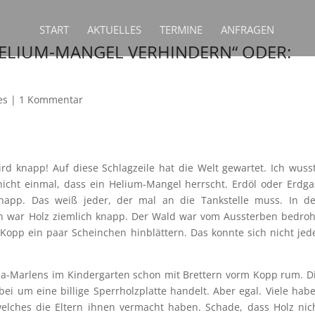
START
AKTUELLES
TERMINE
ANFRAGEN
HELIUM-MANGEL VERHINDERN“ ODER:
es
|
1 Kommentar
rd knapp! Auf diese Schlagzeile hat die Welt gewartet. Ich wuss
nicht einmal, dass ein Helium-Mangel herrscht. Erdöl oder Erdga
knapp. Das weiß jeder, der mal an die Tankstelle muss. In d
n war Holz ziemlich knapp. Der Wald war vom Aussterben bedroh
Kopp ein paar Scheinchen hinblättern. Das konnte sich nicht jed
ia-Marlens im Kindergarten schon mit Brettern vorm Kopp rum. D
ei um eine billige Sperrholzplatte handelt. Aber egal. Viele hab
welches die Eltern ihnen vermacht haben. Schade, dass Holz nic