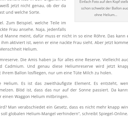
Einfach Foto auf den Kopf stell
h weiß jetzt nicht genau, ob der da
schon schwebt der Ballon au
ast und welche Sorte.
ohne Helium…
el. Zum Beispiel, welche Teile im
ckte Frau ansehe. Naja, jedenfalls
nd Manne meint, dafür muss er nicht in so eine Röhre. Das kann 
ihm aktiviert ist, wenn er eine nackte Frau sieht. Aber jetzt komm
 Menschheit Helium.
reserve. Die Amis haben ja für alles eine Reserve. Vielleicht au
d Cadmium. Und genau diese Heliumreserve wird jetzt knap
it ihrem Ballon losfliegen, nur um eine Tüte Milch zu holen.
Helium. Es ist das zweithäufigste Element. Es entsteht, we
elzen. Blöd ist, dass das nur auf der Sonne passiert. Da kann
dir einen Waggon Helium mitbringen.
d? Man verabschiedet ein Gesetz, dass es nicht mehr knapp wir
 soll globalen Helium-Mangel verhindern“, schreibt Spiegel-Online