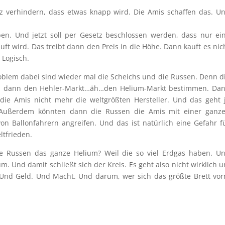
tz verhindern, dass etwas knapp wird. Die Amis schaffen das. U
haben. Und jetzt soll per Gesetz beschlossen werden, dass nur ei
t wird. Das treibt dann den Preis in die Höhe. Dann kauft es nic
 Logisch.
oblem dabei sind wieder mal die Scheichs und die Russen. Denn d
 dann den Hehler-Markt…äh…den Helium-Markt bestimmen. Da
die Amis nicht mehr die weltgrößten Hersteller. Und das geht 
 Außerdem könnten dann die Russen die Amis mit einer ganz
von Ballonfahrern angreifen. Und das ist natürlich eine Gefahr f
ltfrieden.
 Russen das ganze Helium? Weil die so viel Erdgas haben. U
um. Und damit schließt sich der Kreis. Es geht also nicht wirklich 
Und Geld. Und Macht. Und darum, wer sich das größte Brett vo