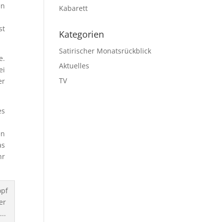
en
Kabarett
st
Kategorien
Satirischer Monatsrückblick
e.
Aktuelles
ei
TV
er
es
en
as
hr