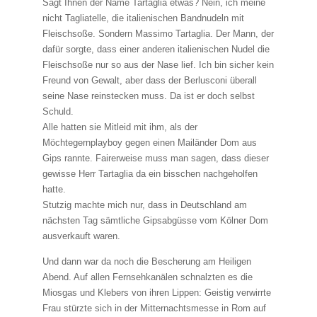
Sagt Ihnen der Name Tartaglia etwas? Nein, ich meine
nicht Tagliatelle, die italienischen Bandnudeln mit
Fleischsoße. Sondern Massimo Tartaglia. Der Mann, der
dafür sorgte, dass einer anderen italienischen Nudel die
Fleischsoße nur so aus der Nase lief.
Ich bin sicher kein
Freund von Gewalt, aber dass der Berlusconi überall
seine Nase reinstecken muss. Da ist er doch selbst
Schuld.
Alle hatten sie Mitleid mit ihm, als der
Möchtegernplayboy gegen einen Mailänder Dom aus
Gips rannte. Fairerweise muss man sagen, dass dieser
gewisse Herr Tartaglia da ein bisschen nachgeholfen
hatte.
Stutzig machte mich nur, dass in Deutschland am
nächsten Tag sämtliche Gipsabgüsse vom Kölner Dom
ausverkauft waren.
Und dann war da noch die Bescherung am Heiligen
Abend. Auf allen Fernsehkanälen schnalzten es die
Miosgas und Klebers von ihren Lippen: Geistig verwirrte
Frau stürzte sich in der Mitternachtsmesse in Rom auf