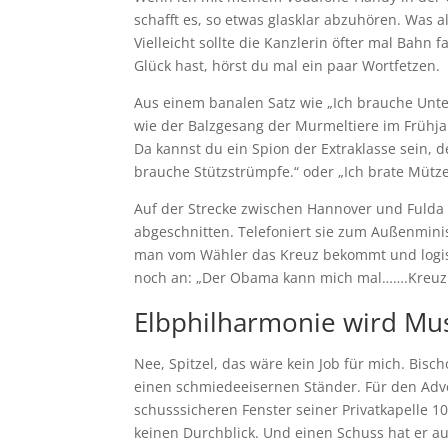
schafft es, so etwas glasklar abzuhören. Was 
Vielleicht sollte die Kanzlerin öfter mal Bahn
Glück hast, hörst du mal ein paar Wortfetzen.
Aus einem banalen Satz wie „Ich brauche Unt
wie der Balzgesang der Murmeltiere im Frühja
Da kannst du ein Spion der Extraklasse sein, 
brauche Stützstrümpfe.“ oder „Ich brate Mütz
Auf der Strecke zwischen Hannover und Fulda 
abgeschnitten. Telefoniert sie zum Außenmini
man vom Wähler das Kreuz bekommt und logis
noch an: „Der Obama kann mich mal…….Kreuz……
Elbphilharmonie wird Mus
Nee, Spitzel, das wäre kein Job für mich. Bisc
einen schmiedeeisernen Ständer. Für den Adven
schusssicheren Fenster seiner Privatkapelle 1
keinen Durchblick. Und einen Schuss hat er a