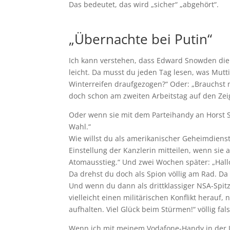
Das bedeutet, das wird „sicher“ „abgehört“.
„Übernachte bei Putin“
Ich kann verstehen, dass Edward Snowden die 
leicht. Da musst du jeden Tag lesen, was Mut
Winterreifen draufgezogen?“ Oder: „Brauchst n
doch schon am zweiten Arbeitstag auf den Zei
Oder wenn sie mit dem Parteihandy an Horst S
Wahl.“
Wie willst du als amerikanischer Geheimdienst
Einstellung der Kanzlerin mitteilen, wenn sie 
Atomausstieg.“ Und zwei Wochen später: „Hallo
Da drehst du doch als Spion völlig am Rad. Da
Und wenn du dann als drittklassiger NSA-Spitz
vielleicht einen militärischen Konflikt herauf
aufhalten. Viel Glück beim Stürmen!“ völlig fals
Wenn ich mit meinem Vodafone-Handy in der U