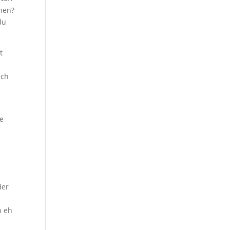
nnen?
du
t
Ich
ie
der
h eh