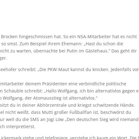
Brocken hingeschmissen hat. So ein NSA-Mitarbeiter hat es nicht
ti so smst. Zum Beispiel ihrem Ehemann: „Hast du schon die
icht zu warten, übernachte bei Putin im Gästehaus.“ Das geht dir
ger.
eehofer schreibt: „Die PKW-Maut kannst du knicken. Jedenfalls vor
mitarbeiter deinem Präsidenten eine verbindliche politische
an Schäuble schreibt: „Hallo Wolfgang, ich bin alternativlos gegen 
 Wolfgang, der Atomausstieg ist alternativlos.“
 sitzt du in deiner Abhörzentrale und kriegst schwitzende Hände.
el nicht weißt, dass Mutti großer Fußballfan ist, beschwörst du
, nur weil du die SMS an Jogi Löw „Den deutschen Sieg wird niemand
ch interpretierst.
ckermark stehe und telefoniere, verstehe ich kaum ein Wort. Die