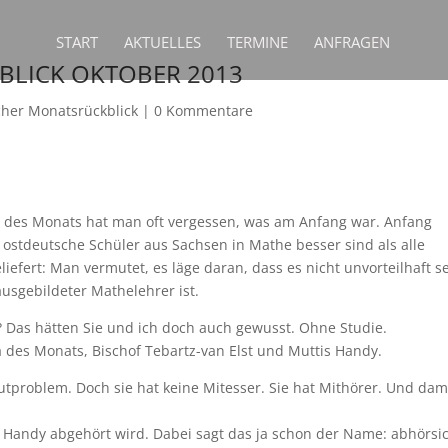
START
AKTUELLES
TERMINE
ANFRAGEN
BLICK OKTOBER 2013
scher Monatsrückblick
|
0 Kommentare
 des Monats hat man oft vergessen, was am Anfang war. Anfang
s ostdeutsche Schüler aus Sachsen in Mathe besser sind als alle
efert: Man vermutet, es läge daran, dass es nicht unvorteilhaft se
ausgebildeter Mathelehrer ist.
as? Das hätten Sie und ich doch auch gewusst. Ohne Studie.
des Monats, Bischof Tebartz-van Elst und Muttis Handy.
autproblem. Doch sie hat keine Mitesser. Sie hat Mithörer. Und dam
s Handy abgehört wird. Dabei sagt das ja schon der Name: abhörsi