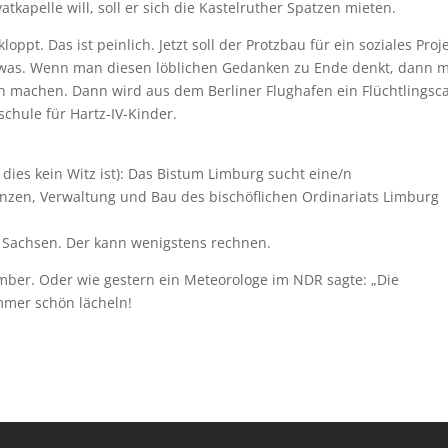
tkapelle will, soll er sich die Kastelruther Spatzen mieten.
loppt. Das ist peinlich. Jetzt soll der Protzbau für ein soziales Proj
twas. Wenn man diesen löblichen Gedanken zu Ende denkt, dann 
ch machen. Dann wird aus dem Berliner Flughafen ein Flüchtlings
chule für Hartz-IV-Kinder.
 dies kein Witz ist): Das Bistum Limburg sucht eine/n
anzen, Verwaltung und Bau des bischöflichen Ordinariats Limburg
s Sachsen. Der kann wenigstens rechnen.
mber. Oder wie gestern ein Meteorologe im NDR sagte: „Die
Immer schön lächeln!