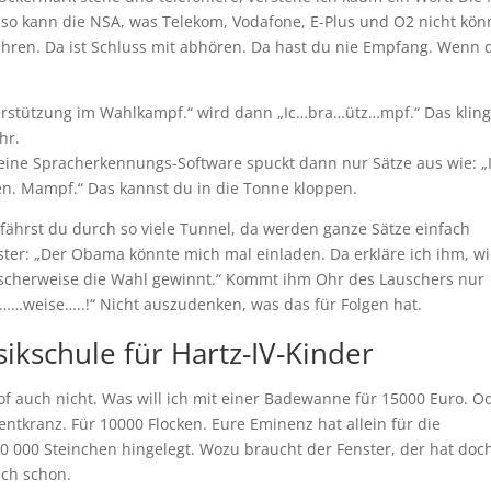
also kann die NSA, was Telekom, Vodafone, E-Plus und O2 nicht kö
 fahren. Da ist Schluss mit abhören. Da hast du nie Empfang. Wenn 
erstützung im Wahlkampf.“ wird dann „Ic…bra…ütz…mpf.“ Das kling
hr.
deine Spracherkennungs-Software spuckt dann nur Sätze aus wie: „
en. Mampf.“ Das kannst du in die Tonne kloppen.
fährst du durch so viele Tunnel, da werden ganze Sätze einfach
ster: „Der Obama könnte mich mal einladen. Da erkläre ich ihm, w
cherweise die Wahl gewinnt.“ Kommt ihm Ohr des Lauschers nur
weise…..!“ Nicht auszudenken, was das für Folgen hat.
ikschule für Hartz-IV-Kinder
hof auch nicht. Was will ich mit einer Badewanne für 15000 Euro. O
tkranz. Für 10000 Flocken. Eure Eminenz hat allein für die
00 000 Steinchen hingelegt. Wozu braucht der Fenster, der hat doc
uch schon.