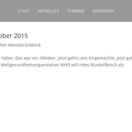
START
AKTUELLES
TERMINE
ANFRAGEN
tober 2015
scher Monatsrückblick
Falter. Das war ein Oktober. Jetzt geht’s ans Eingemachte. Jetzt ge
 Weltgesundheitsorganisation WHO will rotes Muskelfleisch als